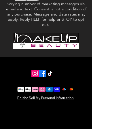
varying number of marketing messages via
Ftalaatvrij
email and text. Consent is not a condition of
Glutenvrij
any purchase. Message and data rates may
Alcoholvrij
apply. Reply HELP for help or STOP to opt
Siliconenvrij
out.
GEBRUIKSAANWIJZING:
1. Gebruik het als eerste stap in je make-up
routine.
2. Breng een dunne laag aan over het hele
gezicht.
NETTOGEWICHT: 50 ml
Do Not Sell My Personal Information