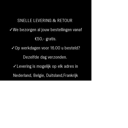
SNELLE LEVERING & RETOUR
✓We bezorgen al jouw bestellingen vanaf
€50,- gratis.
✓Op werkdagen voor 16.00 u besteld?
Dezelfde dag verzonden.
✓Levering is mogelijk op elk adres in
Nederland,
België, Duitsland,Frankrijk
✓Betaal met Klarna, visa, Ideal, PayPal,
google, Apple Pay, maestro
Verzending & Retourneren
Privacy Policy
Betaal mogelijkheden