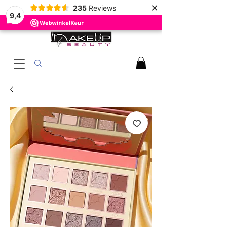
×
235
Reviews
9,4