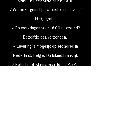
SNELLE LEVERING & RETOUR
✓We bezorgen al jouw bestellingen vanaf
€50,- gratis.
✓Op werkdagen voor 16.00 u besteld?
Dezelfde dag verzonden.
✓Levering is mogelijk op elk adres in
Nederland,
België, Duitsland,Frankrijk
✓Betaal met Klarna, visa, Ideal, PayPal,
google, Apple Pay, maestro
Verzending & Retourneren
Privacy Policy
Betaal mogelijkheden
Cookie beleid
Algemene voorwaarden