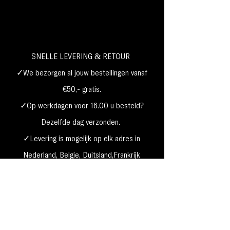
SNELLE LEVERING & RETOUR
✓We bezorgen al jouw bestellingen vanaf
€50,- gratis.
✓Op werkdagen voor 16.00 u besteld?
Dezelfde dag verzonden.
✓Levering is mogelijk op elk adres in
Nederland,
België, Duitsland,Frankrijk
✓Betaal met Klarna, visa, Ideal, PayPal,
google, Apple Pay, maestro
Verzending & Retourneren
Privacy Policy