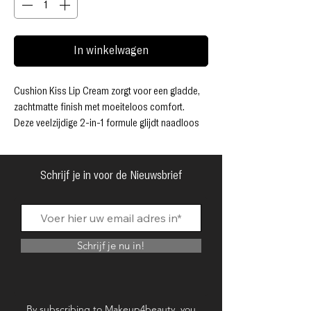
In winkelwagen
Cushion Kiss Lip Cream zorgt voor een gladde,
zachtmatte finish met moeiteloos comfort.
Deze veelzijdige 2-in-1 formule glijdt naadloos
over de lippen en smelt samen voor een wazige,
fluweelzachte look die tot wel 12 uur houdt,
zonder te vlekken of af te geven. De romige,
Schrijf je in voor de Nieuwsbrief
lichte textuur bouwt gemakkelijk op en geeft je
een kleur naar wens die je nauwelijks voelt. De
Cushion applicator heeft een zachte, grote
borstelkop die is ontworpen voor precisie en
Schrijf je nu in!
een luxueuze applicatie, elke keer weer. Met 16
prachtige tinten om uit te kiezen, is Cushion Kiss
Lip Cream jouw favoriete lip, dag en nacht!
Dierproefvrij
By subscribing to Makeup4beauty, you