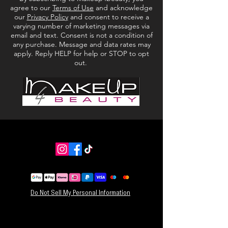
Veganistisch
agree to our
Terms of Use
and acknowledge
Parabenenvrij
our
Privacy Policy
and consent to receive a
varying number of marketing messages via
Sulfaatvrij
email and text. Consent is not a condition of
Ftalaatvrij
any purchase. Message and data rates may
Glutenvrij
apply. Reply HELP for help or STOP to opt
Alcoholvrij
out.
HOE TE GEBRUIKEN:
1. Draai de onderkant van de applicator tot je
een klik hoort om het product te doseren.
2. Veeg met de Cushion sponspunt direct op je
lippen, beginnend in het midden en volgend de
natuurlijke contouren van je mond.
3. Breng aan op de gehele onderlip om in te
vullen en breng een laagje aan voor extra
intensiteit. NETTOGEWICHT: 0,05 fl. oz / 1,5 g
Do Not Sell My Personal Information