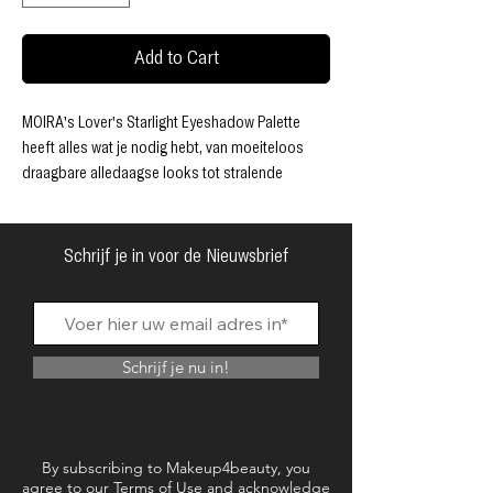
Add to Cart
MOIRA's Lover's Starlight Eyeshadow Palette
heeft alles wat je nodig hebt, van moeiteloos
draagbare alledaagse looks tot stralende
glamour voor elke gelegenheid. Het bevat 15
must-have tinten, waarin roze, bronzen en
neutrale tinten samenkomen om elke huidskleur
Schrijf je in voor de Nieuwsbrief
en oogkleur aan te vullen.
Met 7 fluweelzachte matte tinten en 8
glinsterende poeders maakt deze bouwbare,
mengbare formule het mixen en aanbrengen van
Schrijf je nu in!
laagjes een fluitje van een cent voor naadloze
oogmake-up die overal glanst.
Wreedheidsvrij
Parabenenvrij
By subscribing to Makeup4beauty, you
Sulfaten Vrij
agree to our
Terms of Use
and acknowledge