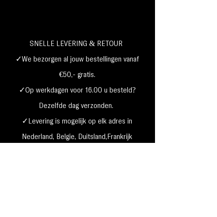
SNELLE LEVERING & RETOUR
✓We bezorgen al jouw bestellingen vanaf
€50,- gratis.
✓Op werkdagen voor 16.00 u besteld?
Dezelfde dag verzonden.
✓Levering is mogelijk op elk adres in
Nederland,
België, Duitsland,Frankrijk
✓Betaal met Klarna, visa, Ideal, PayPal,
google, Apple Pay, maestro
Verzending & Retourneren
Privacy Policy