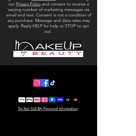
Ftalaatvrij
our
Privacy Policy
and consent to receive a
varying number of marketing messages via
Glutenvrij
email and text. Consent is not a condition of
HOE TE GEBRUIKEN:
any purchase. Message and data rates may
1. Prime de oogleden met Moira Eyeshadow
apply. Reply HELP for help or STOP to opt
Primer.
out.
2. Breng schaduwen aan met platte en stevigere
penselen voor het beste kleurpigment en gebruik
luchtigere penselen om te blenden.
3. Gebruik kleine, schuine penselen om de ogen
te omlijnen.
NETTO GEWICHT: 0,028 oz. / 0,8 gram (x15)
Do Not Sell My Personal Information