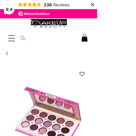
×
236
Reviews
9,4