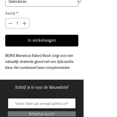
Aantal
*
In winkelwagen
MOIRA Marvelous Baked Blush zorgt voor een
natuurlijk stralende gloed met een zijdezachte
kleur. Het combineert twee complementaire
tinten en creëert zo een moeiteloze,
multidimensionale kleur die naadloos in de huid
smelt. De lichte, gebakken formule glijdt soepel
Schrijf je in voor de Nieuwsbrief
en biedt een opbouwbare dekking voor zowel
zachte looks overdag als glamour voor de
avond.
Dankzij de talkvrije, veganistische en
Schrijf je nu in!
huidvriendelijke formule laat het een stralende,