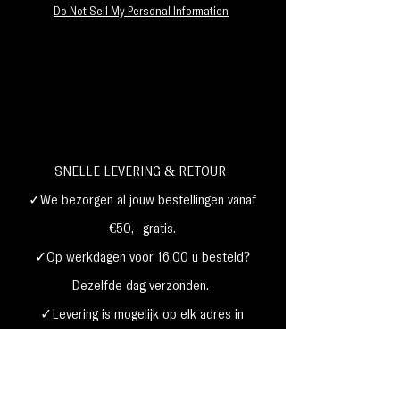
dragen.
Do Not Sell My Personal Information
NETTOGEWICHT: 0,14 oz. / 4 g
SNELLE LEVERING & RETOUR
✓We bezorgen al jouw bestellingen vanaf
€50,- gratis.
✓Op werkdagen voor 16.00 u besteld?
Dezelfde dag verzonden.
✓Levering is mogelijk op elk adres in
Nederland,
België, Duitsland,Frankrijk
✓Betaal met Klarna, visa, Ideal, PayPal,