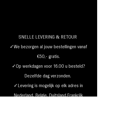
SNELLE LEVERING & RETOUR
✓We bezorgen al jouw bestellingen vanaf
€50,- gratis.
✓Op werkdagen voor 16.00 u besteld?
Dezelfde dag verzonden.
✓Levering is mogelijk op elk adres in
Nederland,
België, Duitsland,Frankrijk
✓Betaal met Klarna, visa, Ideal, PayPal,
google, Apple Pay, maestro
Verzending & Retourneren