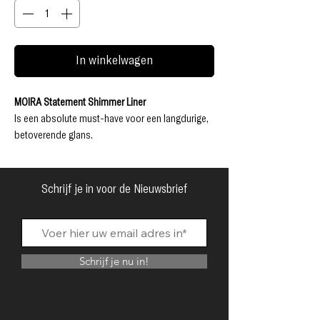
In winkelwagen
MOIRA Statement Shimmer Liner
Is een absolute must-have voor een langdurige,
betoverende glans.
Met een snelle draai en glijbeweging verandert
deze
waterproof
,
hooggepigmenteerde eyeliner
moeiteloos van eyeliner naar oogschaduw, zodat
Schrijf je in voor de Nieuwsbrief
je stralende gloed de hele dag aanhoudt.
Bereid je voor om stralender te stralen dan ooit!
Dierproefvrij
Parabenenvrij
Schrijf je nu in!
Sulfaatvrij
Ftalatenvrij
Glutenvrij
GEBRUIKSAANWIJZING: