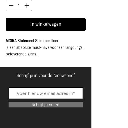
In winkelwagen
MOIRA Statement Shimmer Liner
Is een absolute must-have voor een langdurige,
betoverende glans.
Met een snelle draai en glijbeweging verandert
deze
waterproof
,
hooggepigmenteerde eyeliner
moeiteloos van eyeliner naar oogschaduw, zodat
Schrijf je in voor de Nieuwsbrief
je stralende gloed de hele dag aanhoudt.
Bereid je voor om stralender te stralen dan ooit!
Dierproefvrij
Parabenenvrij
Schrijf je nu in!
Sulfaatvrij
Ftalatenvrij
Glutenvrij
GEBRUIKSAANWIJZING: