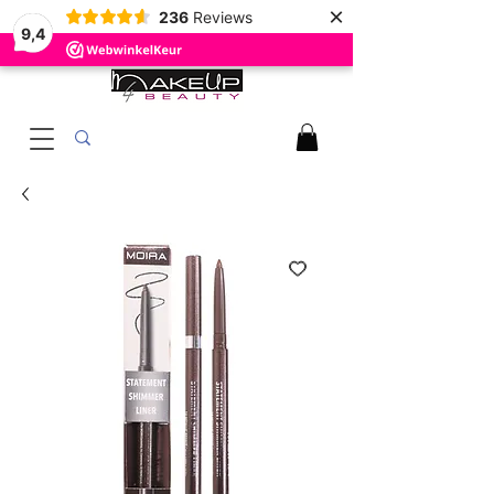
×
236
Reviews
9,4