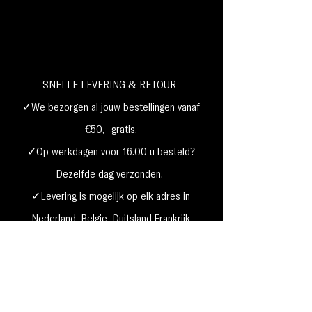
SNELLE LEVERING & RETOUR
✓We bezorgen al jouw bestellingen vanaf
€50,- gratis.
✓Op werkdagen voor 16.00 u besteld?
Dezelfde dag verzonden.
✓Levering is mogelijk op elk adres in
Nederland,
België, Duitsland,Frankrijk
✓Betaal met Klarna, visa, Ideal, PayPal,
google, Apple Pay, maestro
Verzending & Retourneren