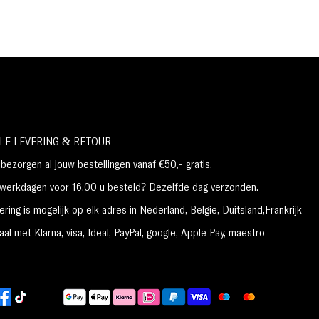
1. Trek vóór het gebruik voorzichtig aan de
bovenhoek van de ogen om het gebied uit te
rekken en glad te maken.
2. Met korte bewegingen langs de wimperlijn
aanbrengen.
3. MOIRA Supernova Multichrome Gel Liner is
intrekbaar. Geen slijper nodig.
Tip: Gebruik de ingebouwde puntslijper voor
een nauwkeurige lijn.
LE LEVERING & RETOUR
NETTO GEWICHT:0,0092 oz. / 0,26 gr
ezorgen al jouw bestellingen vanaf €50,- gratis.
erkdagen voor 16.00 u besteld? Dezelfde dag verzonden.
ring is mogelijk op elk adres in Nederland,
België, Duitsland,Frankrijk
al met Klarna, visa, Ideal, PayPal, google, Apple Pay, maestro