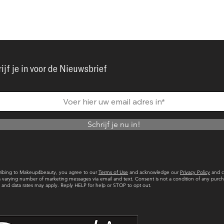
ijf je in voor de Nieuwsbrief
Schrijf je nu in!
ribing to Makeup4beauty, you agree to our
Terms of Use
and acknowledge our
Privacy Policy
and c
a varying number of marketing messages via email and text. Consent is not a condition of any purch
and data rates may apply. Reply HELP for help or STOP to opt out.