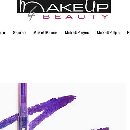
are
Geuren
MakeUP face
MakeUP eyes
MakeUP lips
H