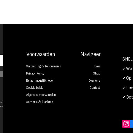
Voorwaarden
Navigeer
SNEL
Verzending & Retourneren
Home
✓We b
Privacy Policy
Shop
✓Op w
Betaal mogelijkheden
Over ons
✓Leve
Cookie beleid
Contact
Algemene voorwaarden
✓Beta
onsent to
Garantie & klachten
ase.