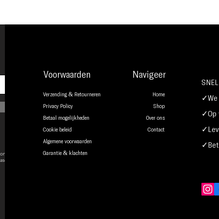
Voorwaarden
Navigeer
SNEL
Verzending & Retourneren
Home
✓We b
Privacy Policy
Shop
✓Op w
Betaal mogelijkheden
Over ons
✓Leve
Cookie beleid
Contact
Algemene voorwaarden
✓Beta
onsent to
Garantie & klachten
ase.