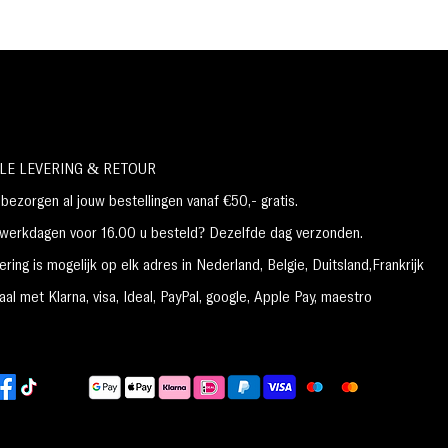
1. Gebruik het voor het aanbrengen van
oogschaduw.
2. Breng een dun laagje aan rond de ogen.
NETTOGEWICHT: 0,270 fl. oz. / 8 ml
INGREDIËNTEN
Isododecaan, mica, bijenwas,
trimethylsiloxysilicaat, dimethicone,
LE LEVERING & RETOUR
cyclopentasiloxaan, polyglyceryl-3-
ezorgen al jouw bestellingen vanaf €50,- gratis.
diisostearaat, silicadimethylsilylaat,
pentaerythrityltetraisostearaat,
erkdagen voor 16.00 u besteld? Dezelfde dag verzonden.
fenyltrimethicone, fenoxyethanol,
ring is mogelijk op elk adres in Nederland,
België, Duitsland,Frankrijk
tocoferylacetaat, capryl-/caprinetriglyceride,
al met Klarna, visa, Ideal, PayPal, google, Apple Pay, maestro
disteardimoniumhectoriet, triethylcitraat,
stearalkoniumhectoriet, propyleencarbonaat,
palmitoylhexapeptide-12.