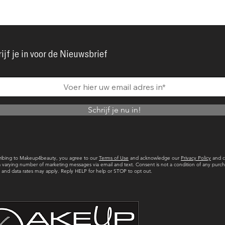
ijf je in voor de Nieuwsbrief
Schrijf je nu in!
ribing to Makeup4beauty, you agree to our
Terms of Use
and acknowledge our
Privacy Policy
and c
a varying number of marketing messages via email and text. Consent is not a condition of any purch
and data rates may apply. Reply HELP for help or STOP to opt out.