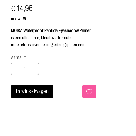
Prijs
€ 14,95
incl.BTW
MOIRA Waterproof Peptide Eyeshadow Primer
is een ultralichte, kleurloze formule die
moeiteloos over de oogleden glijdt en een
gladde, niet-vervagende dekking achterlaat op
Aantal
*
de oogleden en in de oogplooi.
Voor perfecte, vlekvrije oogmake-up
.
Bevat peptiden en vitamine E, een antioxidant die
de huid rond de ogen beschermt tegen tekenen
van veroudering.
In winkelwagen
Dierproefvrij
Parabenenvrij
Sulfaatvrij
Ftalatenvrij
Glutenvrij
Olievrij
GEBRUIKSAANWIJZING: