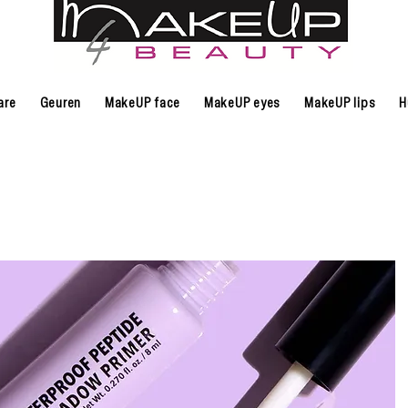
are
Geuren
MakeUP face
MakeUP eyes
MakeUP lips
H