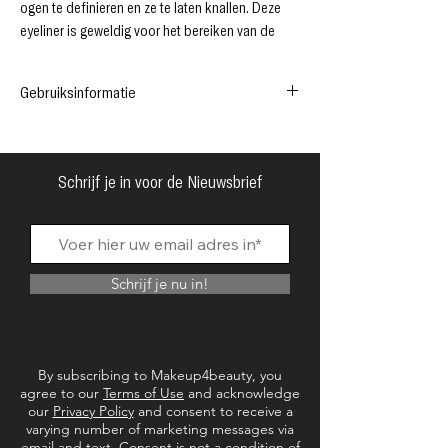
ogen te definiëren en ze te laten knallen. Deze
eyeliner is geweldig voor het bereiken van de
perfecte scherpe wing voor een gedurfde
dramatische afwerking of een zachtere smokey
Gebruiksinformatie
eye-look wanneer je de eyeliner uitvloeit.
Cruelty Free
Gebruik onze zwarte minerale eyeliner om je
Vegan & Organic
ogen te definiëren en ze te laten knallen.
Made in the UK
Schrijf je in voor de Nieuwsbrief
Suitable in for all skin types
Schrijf je nu in!
By subscribing to Makeup4beauty, you
agree to our
Terms of Use
and acknowledge
our
Privacy Policy
and consent to receive a
varying number of marketing messages via
email and text. Consent is not a condition of