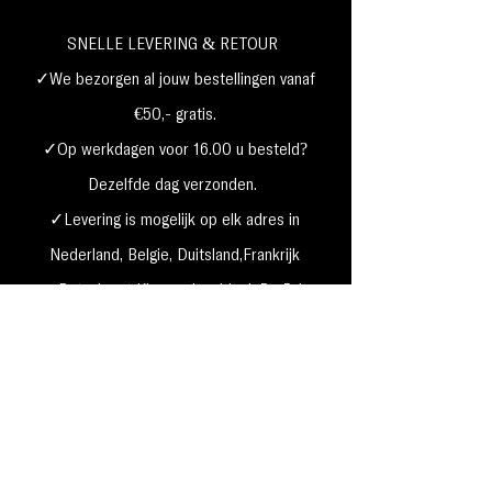
SNELLE LEVERING & RETOUR
✓We bezorgen al jouw bestellingen vanaf
€50,- gratis.
✓Op werkdagen voor 16.00 u besteld?
Dezelfde dag verzonden.
✓Levering is mogelijk op elk adres in
Nederland,
België, Duitsland,Frankrijk
✓Betaal met Klarna, visa, Ideal, PayPal,
google, Apple Pay, maestro
Verzending & Retourneren
Privacy Policy
Betaal mogelijkheden
Cookie beleid