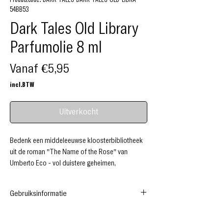
54BB53
Dark Tales Old Library
Parfumolie 8 ml
Verkoopprijs
Vanaf
€5,95
incl.BTW
Uitverkocht
Bedenk een middeleeuwse kloosterbibliotheek
uit de roman "The Name of the Rose" van
Umberto Eco - vol duistere geheimen,
manuscriptschatten, wereldkennis, houten
boekenplanken en labyrinten van geheime
Gebruiksinformatie
doorgangen... De monniken in zware donkere
mantels kweken kruiden op de kloosterheuvels
Head notes: Bergamot, Basil.
die hun rijke geur over het hele gebied