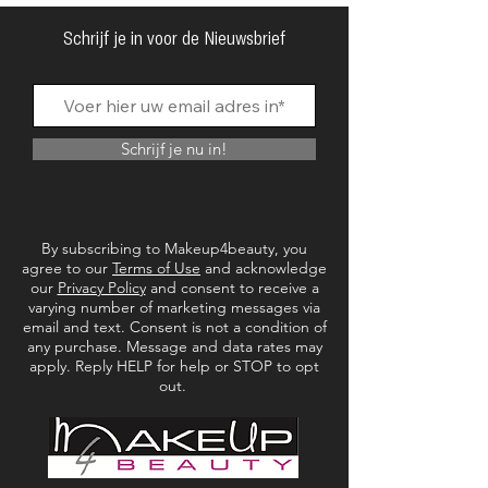
Heart notes: Rosewood, Aged Vanilla.
verspreiden.
Base notes: Cedarwood, Vetiver, Peru
Schrijf je in voor de Nieuwsbrief
Of, voor het geval u de roman niet kent, "Oude
Balsam.
Bibliotheek" draagt ​​de geur van oude stoffige
boeken met fragiele pagina's, die de geur
opzogen van de houten planken waarop ze
Schrijf je nu in!
eeuwenlang stonden. Je pakt er een en gaat
lekker zitten in de fluwelen fauteuil met een
kopje thee met bergamot.
De geur is te omschrijven als warm, houtachtig,
By subscribing to Makeup4beauty, you
kruidig-zoet en poederachtig.
agree to our
Terms of Use
and acknowledge
our
Privacy Policy
and consent to receive a
varying number of marketing messages via
email and text. Consent is not a condition of
any purchase. Message and data rates may
apply. Reply HELP for help or STOP to opt
out.