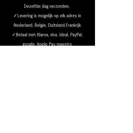
Dezelfde dag verzonden.
✓Levering is mogelijk op elk adres in
Nederland,
België, Duitsland,Frankrijk
✓Betaal met Klarna, visa, Ideal, PayPal,
google, Apple Pay, maestro
Verzending & Retourneren
Privacy Policy
Betaal mogelijkheden
Cookie beleid
Algemene voorwaarden
Garantie & klachten
MakeUp4Beauty, Grauwe gans 49 1423 PP, Uithoorn k.v.k
61635944
te Amsterdam -
BTW nr. NL 002167417B20 Bel ons nu: 0297 52 48 88 E-