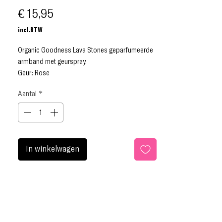
Prijs
€ 15,95
incl.BTW
Organic Goodness Lava Stones geparfumeerde
armband met geurspray.
Geur: Rose
Bevat: Verstelbare armband met lavasteen,
Aantal
*
Flower of Life-bedeltje, zijden kussen,
edelsteenkralen en een sprayfles van 12 ml.
In winkelwagen