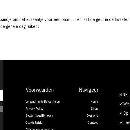
andje om het kussentje voor een paar uur en laat de geur in de lavasten
 de gehele dag ruiken!
Voorwaarden
Navigeer
SNEL
Verzending & Retourneren
Home
✓We b
Privacy Policy
Shop
✓Op w
Betaal mogelijkheden
Over ons
✓Leve
Cookie beleid
Contact
Algemene voorwaarden