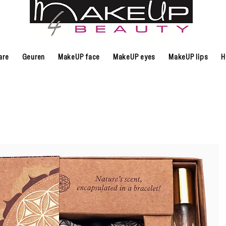
are
Geuren
MakeUP face
MakeUP eyes
MakeUP lips
H