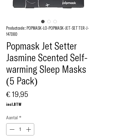
Productcode: POPMASK-LO-POPMASK-JET-SETTER-J-
147DBD
Popmask Jet Setter
Jasmine Scented Self-
warming Sleep Masks
(5 Pack)
Prijs
€ 19,95
incl.BTW
Aantal
*