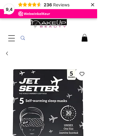
×
236
Reviews
9,4