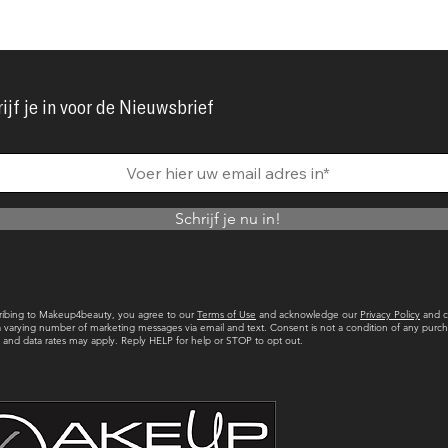
ijf je in voor de Nieuwsbrief
Schrijf je nu in!
ribing to Makeup4beauty, you agree to our
Terms of Use
and acknowledge our
Privacy Policy
and c
a varying number of marketing messages via email and text. Consent is not a condition of any purch
and data rates may apply. Reply HELP for help or STOP to opt out.