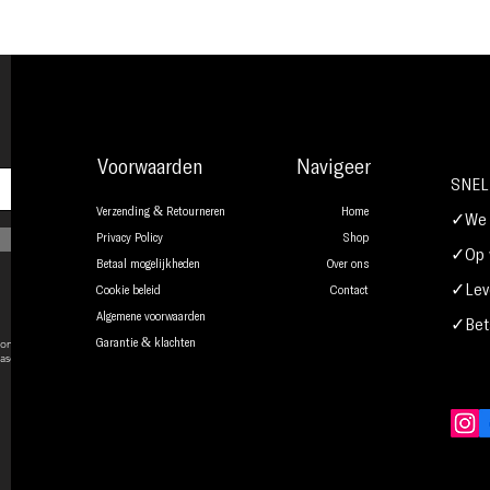
Voorwaarden
Navigeer
SNEL
Verzending & Retourneren
Home
✓We b
Privacy Policy
Shop
✓Op w
Betaal mogelijkheden
Over ons
✓Leve
Cookie beleid
Contact
Algemene voorwaarden
✓Beta
onsent to
Garantie & klachten
ase.