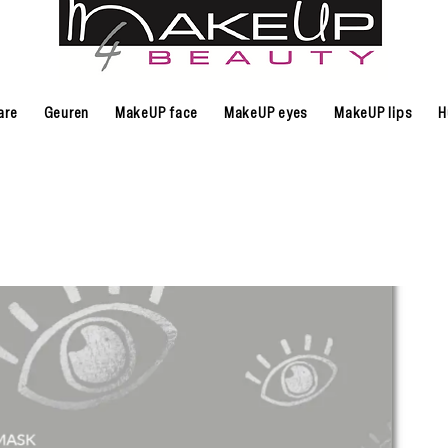
are
Geuren
MakeUP face
MakeUP eyes
MakeUP lips
H