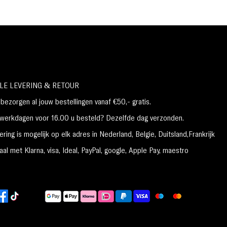
die droge, geïrriteerde ogen helpt verlichten,
waardoor u zich verfrist en gerevitaliseerd voelt.
Langdurige warmte: Onze oogmaskers bieden
tot 30 minuten lang een rustgevende warmte,
een comfortabele, spa-achtige ervaring waar u
thuis, op kantoor of op reis van kunt genieten.
Bevordert ontspanning en een goede nachtrust:
LE LEVERING & RETOUR
onze maskers zijn ontworpen om een kalmerend
ezorgen al jouw bestellingen vanaf €50,- gratis.
gevoel te creëren en helpen u te ontspannen. Ze
zijn daarom perfect voor uw avondroutine of een
erkdagen voor 16.00 u besteld? Dezelfde dag verzonden.
korte powernap.
ring is mogelijk op elk adres in Nederland,
België, Duitsland,Frankrijk
al met Klarna, visa, Ideal, PayPal, google, Apple Pay, maestro