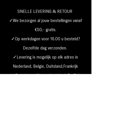
SNELLE LEVERING & RETOUR
✓We bezorgen al jouw bestellingen vanaf
€50,- gratis.
✓Op werkdagen voor 16.00 u besteld?
Dezelfde dag verzonden.
✓Levering is mogelijk op elk adres in
Nederland,
België, Duitsland,Frankrijk
✓Betaal met Klarna, visa, Ideal, PayPal,
google, Apple Pay, maestro
Verzending & Retourneren
Privacy Policy
Betaal mogelijkheden
Cookie beleid