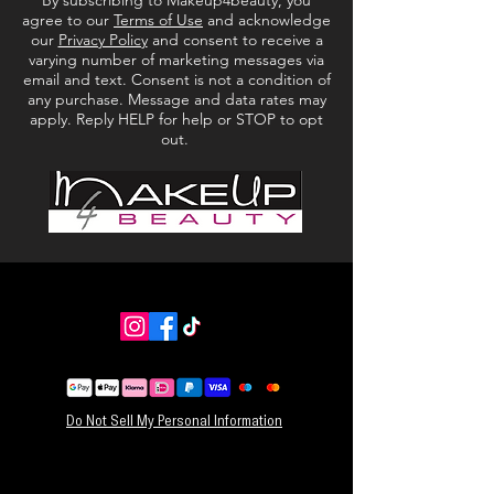
By subscribing to Makeup4beauty, you
Ingrediënten:
agree to our
Terms of Use
and acknowledge
Centella Asiatica bladwater, butyleenglycol,
our
Privacy Policy
and consent to receive a
varying number of marketing messages via
water/eau, cetearylalcohol, butyrospermum
email and text. Consent is not a condition of
parkii (shea) boter, 1,2-hexanediol,
any purchase. Message and data rates may
glycerylstearaat, macadamia integrifolia
apply. Reply HELP for help or STOP to opt
zaadolie, butyleenglycoldicaprylaat/dicapraat,
out.
niacinamide, polyglyceryl-4 capraat,
fenyltrimethicon, glycerine,
ammoniumacryloyldimethyltauraat/VP-
copolymeer, isoamyllauraat,
capryl/capricglyceriden, capryl/capric
triglyceride, hydroxyacetophenon,
gehydrogeneerd lecithine, heptylundecylenaat,
carbomer, arginine, Natriumhyaluronaat,
palmitinezuur, ceramide NP, stearinezuur,
phellodendron amurense schorsextract,
Astragalus membranaceus wortelextract,
Do Not Sell My Personal Information
Scutellaria baicalensis wortelextract, Coptis
Chinensis wortelextract, centella asiatica
bladextract, adenozin, fytosterolen, oliezuur,