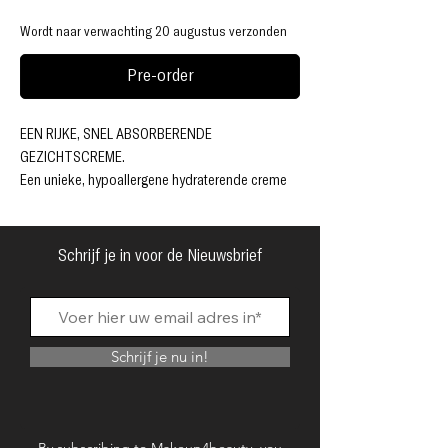
Wordt naar verwachting 20 augustus verzonden
Pre-order
EEN RIJKE, SNEL ABSORBERENDE
GEZICHTSCRÈME.
Een unieke, hypoallergene hydraterende crème
die vocht en voedingsstoffen diep in de huid
injecteert, wat resulteert in een ongeëvenaarde,
stralende teint.
Schrijf je in voor de Nieuwsbrief
50 ml / 1,69 fl. oz
Voordelen:
• Verbetert de elasticiteit van de huid
• Geteste verbetering van huidvocht en
Schrijf je nu in!
huidtextuur
• Vult de vochtbarrière van de huid aan
• Voedt zelfs de meest gevoelige huid voor een
opvallende gloed