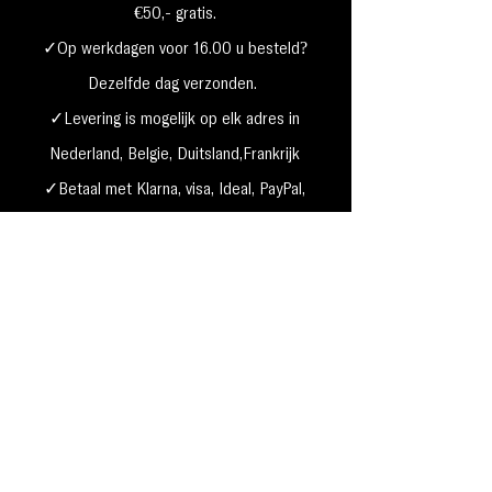
€50,- gratis.
✓Op werkdagen voor 16.00 u besteld?
Dezelfde dag verzonden.
✓Levering is mogelijk op elk adres in
Nederland,
België, Duitsland,Frankrijk
✓Betaal met Klarna, visa, Ideal, PayPal,
google, Apple Pay, maestro
Verzending & Retourneren
Privacy Policy
Betaal mogelijkheden
Cookie beleid
Algemene voorwaarden
Garantie & klachten