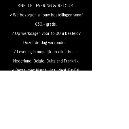
SNELLE LEVERING & RETOUR
✓We bezorgen al jouw bestellingen vanaf
€50,- gratis.
✓Op werkdagen voor 16.00 u besteld?
Dezelfde dag verzonden.
✓Levering is mogelijk op elk adres in
Nederland,
België, Duitsland,Frankrijk
✓Betaal met Klarna, visa, Ideal, PayPal,
google, Apple Pay, maestro
Verzending & Retourneren
Privacy Policy
Betaal mogelijkheden
Cookie beleid
Algemene voorwaarden