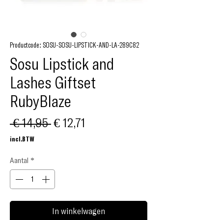
Productcode: SOSU-SOSU-LIPSTICK-AND-LA-289C82
Sosu Lipstick and
Lashes Giftset
RubyBlaze
Normale
Verkoopprijs
 € 14,95 
€ 12,71
prijs
incl.BTW
Aantal
*
In winkelwagen