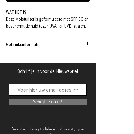
WAT HET IS
Deze Moisturizer is geformuleerd met SPF 30 en
beschermt de huid tegen UVA- en UVB-stralen,
terwijl het de huid kalmeert en hydrateert.
Boordevol huidvriendelijke ingrediënten zoals
Gebruiksinformatie
Vitamine E voor een kalmerende huid, lychee-
extract om je huid gehydrateerd te houden en
Vol huidvriendelijke ingrediënten (vitamine E,
tekenen van veroudering te vertragen, en
B3, B5 hyaluronzuur)
glycerine om je huid te hydrateren en een boost
Schrijf je in voor de Nieuwsbrief
te geven, waardoor je een stralende finish krijgt.
Deze Oil-free SPF daily Moisturizer hydrateert en
kalmeert de huid en beschermt deze tegen
schadelijke UV- en UVB-stralen.
Schrijf je nu in!
Aanbrengen voor make-up, je foundation glijdt
dan over de huid.
✔ SPF 30 bescherming
✔ Draag als dagelijkse vochtinbrengende crème
By subscribing to Makeup4beauty, you
✔ Versterking van de uitstraling