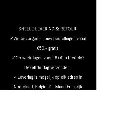
SNELLE LEVERING & RETOUR
✓We bezorgen al jouw bestellingen vanaf
€50,- gratis.
✓Op werkdagen voor 16.00 u besteld?
Dezelfde dag verzonden.
✓Levering is mogelijk op elk adres in
Nederland,
België, Duitsland,Frankrijk
✓Betaal met Klarna, visa, Ideal, PayPal,
google, Apple Pay, maestro
Verzending & Retourneren
Privacy Policy