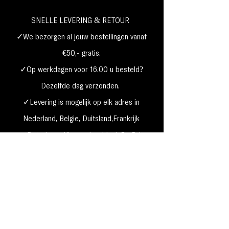
SNELLE LEVERING & RETOUR
✓We bezorgen al jouw bestellingen vanaf
€50,- gratis.
✓Op werkdagen voor 16.00 u besteld?
Dezelfde dag verzonden.
✓Levering is mogelijk op elk adres in
Nederland,
België, Duitsland,Frankrijk
✓Betaal met Klarna, visa, Ideal, PayPal,
google, Apple Pay, maestro
Verzending & Retourneren
Privacy Policy
Betaal mogelijkheden
Cookie beleid