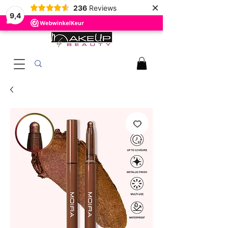
×
236
Reviews
9,4