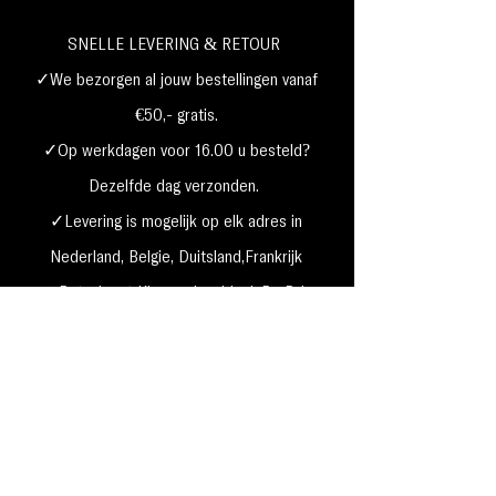
SNELLE LEVERING & RETOUR
✓We bezorgen al jouw bestellingen vanaf
€50,- gratis.
✓Op werkdagen voor 16.00 u besteld?
Dezelfde dag verzonden.
✓Levering is mogelijk op elk adres in
Nederland,
België, Duitsland,Frankrijk
✓Betaal met Klarna, visa, Ideal, PayPal,
google, Apple Pay, maestro
Verzending & Retourneren
Privacy Policy
Betaal mogelijkheden
Cookie beleid