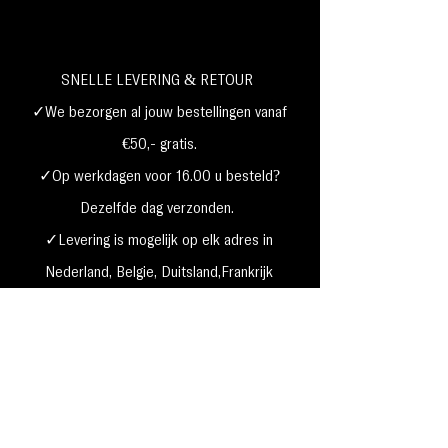
SNELLE LEVERING & RETOUR
✓We bezorgen al jouw bestellingen vanaf
€50,- gratis.
✓Op werkdagen voor 16.00 u besteld?
Dezelfde dag verzonden.
✓Levering is mogelijk op elk adres in
Nederland,
België, Duitsland,Frankrijk
✓Betaal met Klarna, visa, Ideal, PayPal,
google, Apple Pay, maestro
Verzending & Retourneren
Privacy Policy
Betaal mogelijkheden