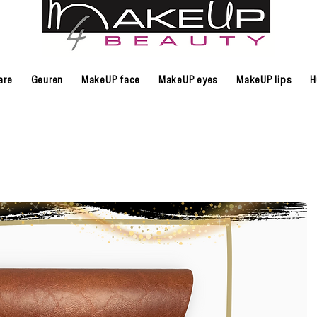
are
Geuren
MakeUP face
MakeUP eyes
MakeUP lips
H