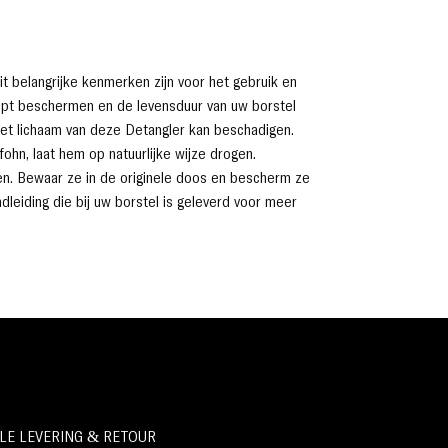
De unieke borstelharen zijn delicaat genoeg om
te masseren, maar toch sterk genoeg om snel
door je haar te kammen met uitzonderlijke
resultaten en met gemak.
t belangrijke kenmerken zijn voor het gebruik en
De flexibele, geventileerde kop zorgt voor een
elpt beschermen en de levensduur van uw borstel
maximale luchtstroom voor een snellere
het lichaam van deze Detangler kan beschadigen.
droogtijd en snellere verzorging, terwijl de zachte
hn, laat hem op natuurlijke wijze drogen.
borstelharen zachtjes jouw haar ontwarren.
en. Bewaar ze in de originele doos en bescherm ze
Om de delicate borstelharen te beschermen en
dleiding die bij uw borstel is geleverd voor meer
de levensduur van de Magic Hair Brush te
verlengen, hebben we een stevige, bijpassende
in stijl toegevoegde case gemaakt, zodat u de
borstel kunt opbergen en meenemen terwijl u de
borstelharen en borstel beschermt.
LE LEVERING & RETOUR