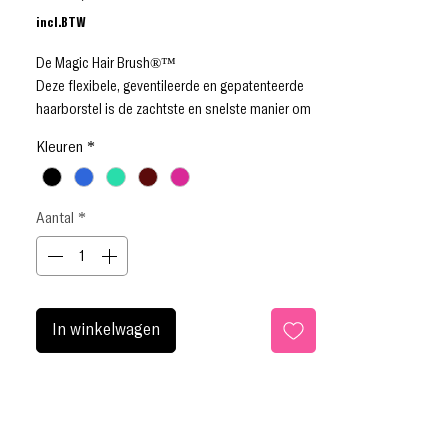
incl.BTW
De Magic Hair Brush®™
Deze flexibele, geventileerde en gepatenteerde
haarborstel is de zachtste en snelste manier om
je haar te ontwarren.
Kleuren
*
De nieuwe en revolutionair vormgegeven
Detangler ontklit snel en gemakkelijk zowel nat
als droog haar.
Aantal
*
De delicate borstelharen vloeien moeiteloos
door zelfs de zwaarste klitten, zonder te trekken
of vast te haken, waardoor je gemakkelijk door
je haar kunt borstelen.
De zachte borstelharen beschermen tegen breuk
In winkelwagen
en gespleten haarpunten, terwijl de multi-
flexibele kop mogelijk maakt dat tijdens het
doorkammen de hoofdhuid zachtjes wordt
gemasseerd.
De resultaten zijn magisch!