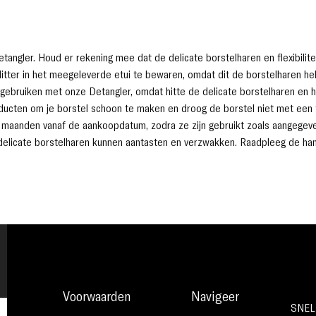
angler. Houd er rekening mee dat de delicate borstelharen en flexibilitei
litter in het meegeleverde etui te bewaren, omdat dit de borstelharen h
 gebruiken met onze Detangler, omdat hitte de delicate borstelharen en 
ucten om je borstel schoon te maken en droog de borstel niet met een fo
 maanden vanaf de aankoopdatum, zodra ze zijn gebruikt zoals aangegev
e delicate borstelharen kunnen aantasten en verzwakken. Raadpleeg de han
Voorwaarden
Navigeer
SNEL