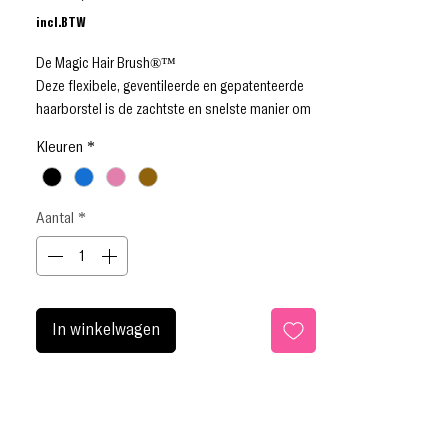
incl.BTW
De Magic Hair Brush®™
Deze flexibele, geventileerde en gepatenteerde
haarborstel is de zachtste en snelste manier om
je haar te ontwarren.
Kleuren
*
De nieuwe en revolutionair vormgegeven
Detangler ontklit snel en gemakkelijk zowel nat
als droog haar.
Aantal
*
De delicate borstelharen vloeien moeiteloos
door zelfs de zwaarste klitten, zonder te trekken
of vast te haken, waardoor je gemakkelijk door
je haar kunt borstelen.
De zachte borstelharen beschermen tegen breuk
In winkelwagen
en gespleten haarpunten, terwijl de multi-
flexibele kop mogelijk maakt dat tijdens het
doorkammen de hoofdhuid zachtjes wordt
gemasseerd.
De resultaten zijn magisch!