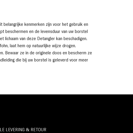
De unieke borstelharen zijn delicaat genoeg om
te masseren, maar toch sterk genoeg om snel
door je haar te kammen met uitzonderlijke
resultaten en met gemak.
t belangrijke kenmerken zijn voor het gebruik en
De flexibele, geventileerde kop zorgt voor een
elpt beschermen en de levensduur van uw borstel
maximale luchtstroom voor een snellere
het lichaam van deze Detangler kan beschadigen.
droogtijd en snellere verzorging, terwijl de zachte
hn, laat hem op natuurlijke wijze drogen.
borstelharen zachtjes jouw haar ontwarren.
en. Bewaar ze in de originele doos en bescherm ze
Om de delicate borstelharen te beschermen en
dleiding die bij uw borstel is geleverd voor meer
de levensduur van de Magic Hair Brush te
verlengen, hebben we een stevige, bijpassende
in stijl toegevoegde case gemaakt, zodat u de
borstel kunt opbergen en meenemen terwijl u de
borstelharen en borstel beschermt.
LE LEVERING & RETOUR