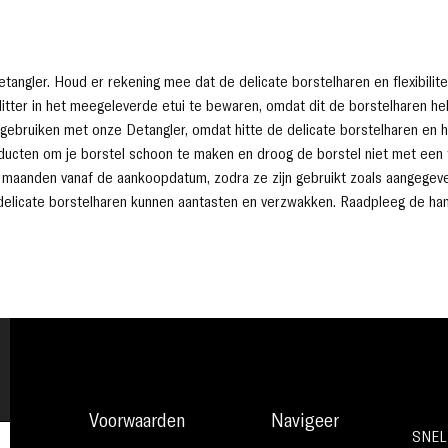
angler. Houd er rekening mee dat de delicate borstelharen en flexibilitei
litter in het meegeleverde etui te bewaren, omdat dit de borstelharen h
 gebruiken met onze Detangler, omdat hitte de delicate borstelharen en 
ucten om je borstel schoon te maken en droog de borstel niet met een fo
 maanden vanaf de aankoopdatum, zodra ze zijn gebruikt zoals aangegev
e delicate borstelharen kunnen aantasten en verzwakken. Raadpleeg de han
Voorwaarden
Navigeer
SNEL