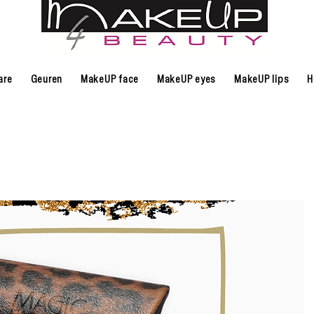
are
Geuren
MakeUP face
MakeUP eyes
MakeUP lips
H