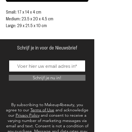
Small: 17 x 14 x 4 cm
Medium: 23.5 x 20 x 4.5 cm
Large: 29 x 21.5 x 10 cm
WAT HET IS
Of het nu een vakantie of een verblijf is, onze
driedelige reistas is de ultieme metgezel als het
Schrijf je in voor de Nieuwsbrief
gaat om het vermijden van tijdverlies door diep
te graven voor je schoonheidsproducten. De
driedelige et kan worden gebruikt als 3
afzonderlijke tassen of samen worden verpakt
Schrijf je nu in!
voor opslag onderweg! De transparante panelen
maken het gemakkelijk om georganiseerd te zijn
en elke tas is voorzien van metalen ritsen voor
extra veiligheid.
By subscribing to Makeup4beauty, you
Exclusief online verkrijgbaar.
agree to our
Terms of Use
and acknowledge
our
Privacy Policy
and consent to receive a
varying number of marketing messages via
email and text. Consent is not a condition of
any purchase. Message and data rates may