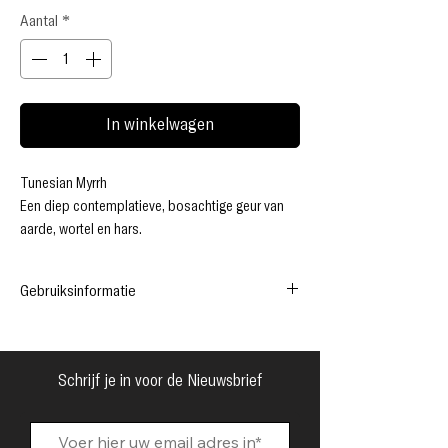
Aantal
*
In winkelwagen
Tunesian Myrrh
Een diep contemplatieve, bosachtige geur van
aarde, wortel en hars.
Vereerd en gewaardeerd voor duizenden jaren,
staan ​​deze door de wind gebeeldhouwde
Gebruiksinformatie
bomen vast op grimmige, dorre vlaktes, die
eeuwenoude heiligheid en rituelen oproepen.
Tunesian Myrrh Kuumba Made Parfumolie
*Schone, rijke, pure geur
Schrijf je in voor de Nieuwsbrief
*Alcohol vrij
*Langdurig geurend