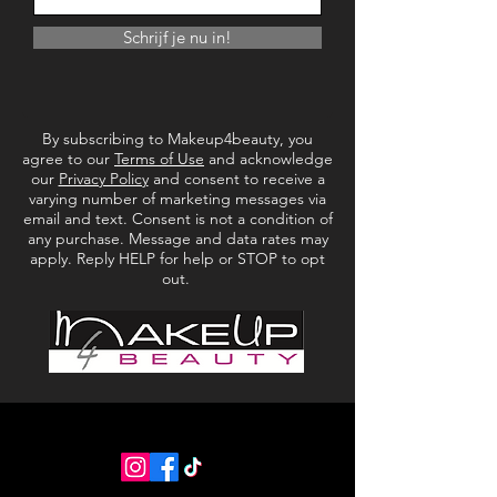
*Op basis van olie
*Geconcentreerd
Schrijf je nu in!
*Een paar druppels gaan lang mee
Referentie: KMTM
Voorwaarde: Nieuw product
Tunesian Myrrh
By subscribing to Makeup4beauty, you
agree to our
Terms of Use
and acknowledge
our
Privacy Policy
and consent to receive a
varying number of marketing messages via
email and text. Consent is not a condition of
any purchase. Message and data rates may
apply. Reply HELP for help or STOP to opt
out.