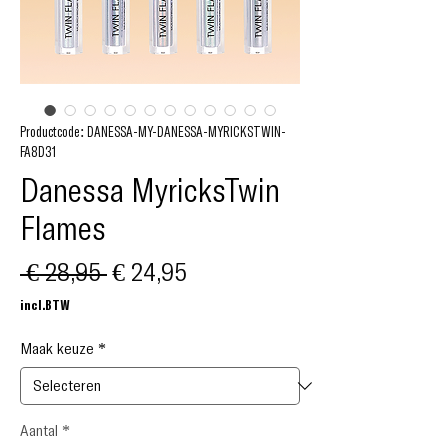
Productcode: DANESSA-MY-DANESSA-MYRICKSTWIN-
FA8D31
Danessa MyricksTwin
Flames
Normale
Verkoopprijs
 € 28,95 
€ 24,95
prijs
incl.BTW
Maak keuze
*
Aantal
*