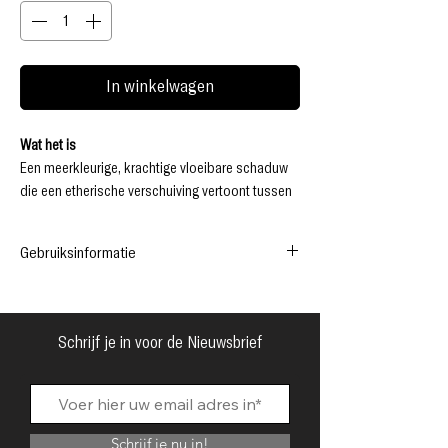
In winkelwagen
Wat het is
Een meerkleurige, krachtige vloeibare schaduw
die een etherische verschuiving vertoont tussen
twee tinten die elkaar aanvullen.
Wanneer het wordt aangebracht, resoneert het
Gebruiksinformatie
hoge pigment onmiddellijk door een
oogverblindende multidimensionale
Veelkleurig pigment voor ogen en gezicht
chroomlook.
voor buitenaardse creativiteit
Of je nu gedurfd en levendig of holografisch en
Referentie: DMTF
Schrijf je in voor de Nieuwsbrief
grillig voelt, één veegbeweging is voldoende om
Voorwaarde: Nieuw product
een ​​dynamische schaduw te ervaren zonder
kreuken, geen fall-out en geen strepen die
100% oogveilig is!
Schrijf je nu in!
Deze limited edition-set bevat alle 10