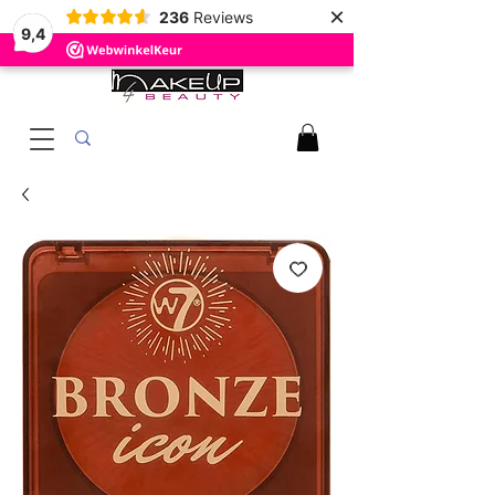
×
236
Reviews
9,4