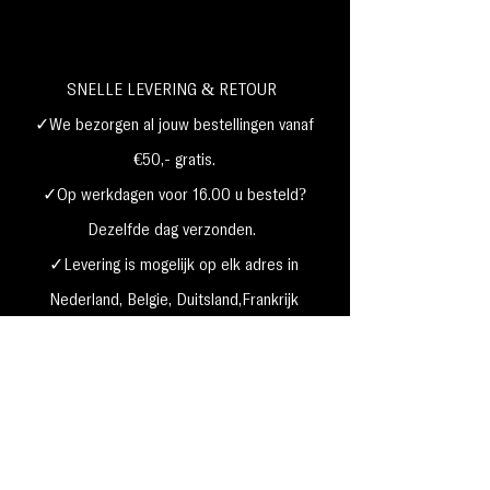
SNELLE LEVERING & RETOUR
✓We bezorgen al jouw bestellingen vanaf
€50,- gratis.
✓Op werkdagen voor 16.00 u besteld?
Dezelfde dag verzonden.
✓Levering is mogelijk op elk adres in
Nederland,
België, Duitsland,Frankrijk
✓Betaal met Klarna, visa, Ideal, PayPal,
google, Apple Pay, maestro
Verzending & Retourneren
Privacy Policy
Betaal mogelijkheden