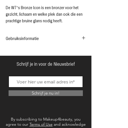
De W7’s Bronze Icon is een bronzer voor het
gezicht, lichaam en welke plek dan ook die een
prachtige bruine glans nodig heeft.
De bronzer is extra groot zodat jij jouw favoriete,
grote kwast kunt gebruiken om de bronzer aan te
Gebruiksinformatie
brengen.
De bronzer is geformuleerd om de huid een ​​
De W7’s Bronze Icon is een poederbronzer
stralende gloed te geven met een vleugje
voor het gezicht en/of lichaam.
glinstering. De bronzer past bij je natuurlijke
Schrijf je in voor de Nieuwsbrief
huidskleur en voelt licht aan op de huid.
Schrijf je nu in!
By subscribing to Makeup4beauty, you
agree to our
Terms of Use
and acknowledge