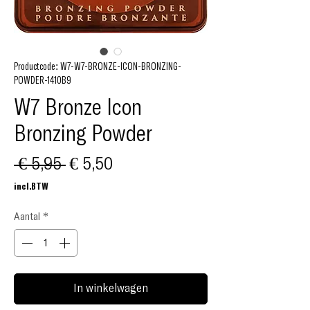
Productcode: W7-W7-BRONZE-ICON-BRONZING-
POWDER-1410B9
W7 Bronze Icon
Bronzing Powder
Normale
Verkoopprijs
 € 5,95 
€ 5,50
prijs
incl.BTW
Aantal
*
In winkelwagen