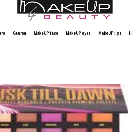
are
Geuren
MakeUP face
MakeUP eyes
MakeUP lips
H