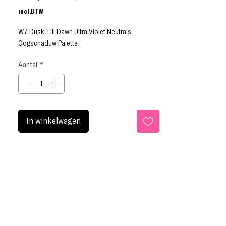
prijs
incl.BTW
W7 Dusk Till Dawn Ultra Violet Neutrals
Oogschaduw Palette
Aantal
*
In winkelwagen