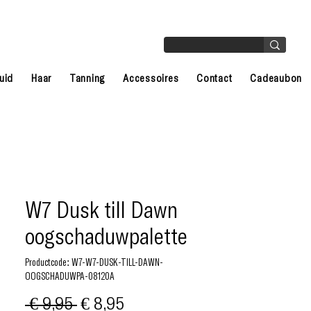
uid
Haar
Tanning
Accessoires
Contact
Cadeaubon
W7 Dusk till Dawn
oogschaduwpalette
Productcode: W7-W7-DUSK-TILL-DAWN-
OOGSCHADUWPA-08120A
Normale
Verkoopprijs
 € 9,95 
€ 8,95