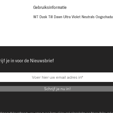
Gebruiksinformatie
W7 Dusk Till Dawn Ultra Violet Neutrals Oogschadu
ijf je in voor de Nieuwsbrief
Schrijf je nu in!
ribing to Makeup4beauty, you agree to our
Terms of Use
and acknowledge our
Privacy Policy
and c