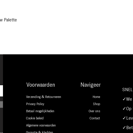
w Palette
Voorwaarden
Navigeer
SNEL
Verzending & Retourneren
Home
✓We b
Privacy Policy
Shop
✓Op w
Betaal mogelijkheden
Over ons
✓Leve
Cookie beleid
Contact
Algemene voorwaarden
✓Beta
onsent to
Garantie & klachten