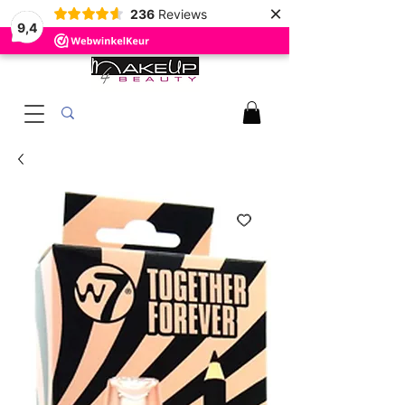
×
236
Reviews
9,4