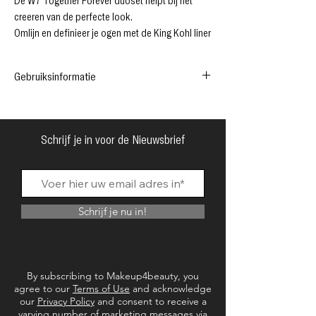
De W7 Together Forever duoset helpt bij het
creëren van de perfecte look.
Omlijn en definieer je ogen met de King Kohl liner
en creëer dikkere, krachtigere wimpers met de
Forever Lashes mascara.
Gebruiksinformatie
Deze set bevat:
1 x Forever Lashes Black Mascara
1 x Forever Lashes Black Mascara
1 x King Kohl Black Eye-potlood
1 x King Kohl Black Eye-potlood
Schrijf je in voor de Nieuwsbrief
Schrijf je nu in!
By subscribing to Makeup4beauty, you
agree to our
Terms of Use
and acknowledge
our
Privacy Policy
and consent to receive a
varying number of marketing messages via