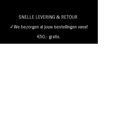
SNELLE LEVERING & RETOUR
✓We bezorgen al jouw bestellingen vanaf
€50,- gratis.
✓Op werkdagen voor 16.00 u besteld?
Dezelfde dag verzonden.
✓Levering is mogelijk op elk adres in
Nederland,
België, Duitsland,Frankrijk
✓Betaal met Klarna, visa, Ideal, PayPal,
google, Apple Pay, maestro
Verzending & Retourneren
Privacy Policy
Betaal mogelijkheden