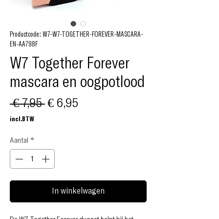
Productcode: W7-W7-TOGETHER-FOREVER-MASCARA-
EN-AA798F
W7 Together Forever
mascara en oogpotlood
Normale
Verkoopprijs
 € 7,95 
€ 6,95
prijs
incl.BTW
Aantal
*
In winkelwagen