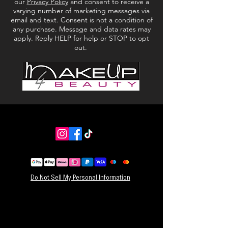
our
Privacy Policy
and consent to receive a
INGREDIENTEN:
varying number of marketing messages via
Aqua, Aloë Barbadensis, Bladsap (Ingrediënten
email and text. Consent is not a condition of
any purchase. Message and data rates may
uit de biologische landbouw), Dihydroxyaceton,
apply. Reply HELP for help or STOP to opt
Glycerine, Gluconolacton, Xanthaangom,
out.
Natriumbenzoaat, Citroenzuur, Calciumgluconaat
Gemaakt in de EU
Do Not Sell My Personal Information