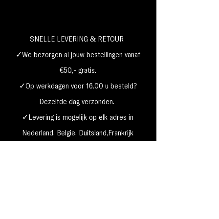
SNELLE LEVERING & RETOUR
✓We bezorgen al jouw bestellingen vanaf
€50,- gratis.
✓Op werkdagen voor 16.00 u besteld?
Dezelfde dag verzonden.
✓Levering is mogelijk op elk adres in
Nederland,
België, Duitsland,Frankrijk
✓Betaal met Klarna, visa, Ideal, PayPal,
google, Apple Pay, maestro
Verzending & Retourneren
Privacy Policy
Betaal mogelijkheden