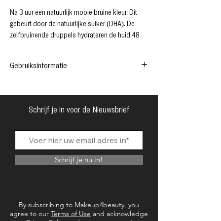
Na 3 uur een natuurlijk mooie bruine kleur. Dit
gebeurt door de natuurlijke suiker (DHA). De
zelfbruinende druppels hydrateren de huid 48
uur lang.
De gebruiksaanwijzing op het product leidt dan
Gebruiksinformatie
ook tot een mediumbruine kleur.
Desalniettemin kunt u de kleurintensiteit weer
zelf bepalen en zo een intensere bruining
Referentie: TD
bereiken.
Voorwaarde: Nieuw product
Schrijf je in voor de Nieuwsbrief
GEBRUIKSAANWIJZIGING:
Let op de belichtingstijd van 3 uur. Afwassen is
achteraf niet nodig. Was daarna grondig je
handen. Het beste wat je hier kunt doen, is onze
Schrijf je nu in!
droge borstel + zeep gebruiken.
(Als je een wimperverlenging hebt, breng de
druppels dan altijd aan met het kabuki-kwastje.)
Belangrijk: Een zelfbruiner beschermt niet tegen
By subscribing to Makeup4beauty, you
UV-straling. Daarom moet indien nodig ook
agree to our
Terms of Use
and acknowledge
zonbescherming worden gebruikt.