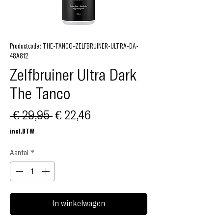
Productcode: THE-TANCO-ZELFBRUINER-ULTRA-DA-
48A812
Zelfbruiner Ultra Dark
The Tanco
Normale
Verkoopprijs
 € 29,95 
€ 22,46
prijs
incl.BTW
Aantal
*
In winkelwagen