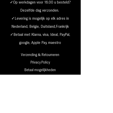
✓Op werkdagen voor 16.00 u besteld?
Dezelfde dag verzonden.
✓Levering is mogelijk op elk adres in
Nederland,
België, Duitsland,Frankrijk
✓Betaal met Klarna, visa, Ideal, PayPal,
google, Apple Pay, maestro
Verzending & Retourneren
Privacy Policy
Betaal mogelijkheden
Cookie beleid
Algemene voorwaarden
Garantie & klachten
MakeUp4Beauty, Grauwe gans 49 1423 PP, Uithoorn k.v.k
61635944
te Amsterdam -