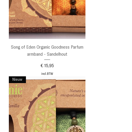
Song of Eden Organic Goodness Parfum
armband - Sandelhout
Prijs
€ 15,95
incl.BTW
Nieuw