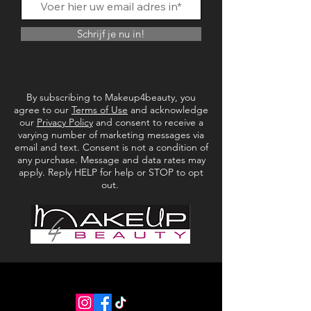
Schrijf je nu in!
By subscribing to Makeup4beauty, you
agree to our
Terms of Use
and acknowledge
our
Privacy Policy
and consent to receive a
varying number of marketing messages via
email and text. Consent is not a condition of
any purchase. Message and data rates may
apply. Reply HELP for help or STOP to opt
out.