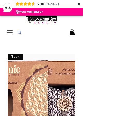
×
236
Reviews
9,4
Nieuw