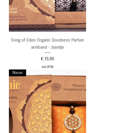
Song of Eden Organic Goodness Parfum
armband - Jasmijn
Prijs
€ 15,95
incl.BTW
Nieuw