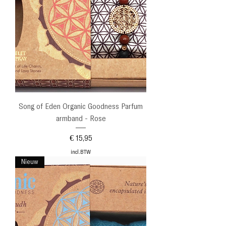
Song of Eden Organic Goodness Parfum
armband - Rose
Prijs
€ 15,95
incl.BTW
Nieuw