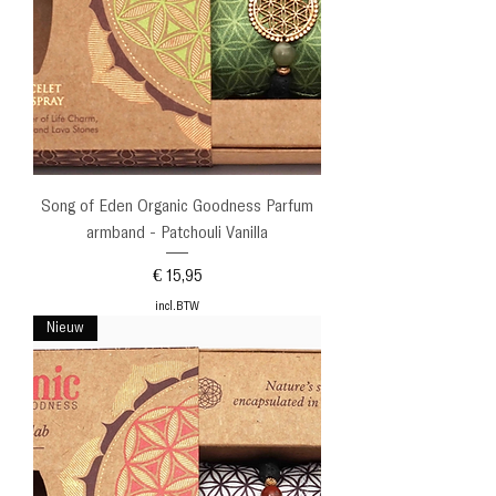
Song of Eden Organic Goodness Parfum
armband - Patchouli Vanilla
Prijs
€ 15,95
incl.BTW
Nieuw