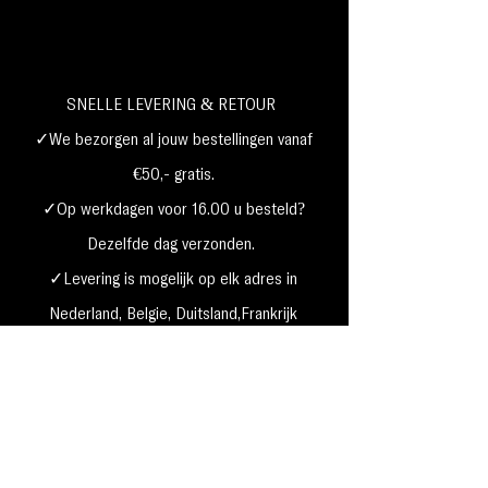
SNELLE LEVERING & RETOUR
✓We bezorgen al jouw bestellingen vanaf
€50,- gratis.
✓Op werkdagen voor 16.00 u besteld?
Dezelfde dag verzonden.
✓Levering is mogelijk op elk adres in
Nederland,
België, Duitsland,Frankrijk
✓Betaal met Klarna, visa, Ideal, PayPal,
google, Apple Pay, maestro
Verzending & Retourneren
Privacy Policy