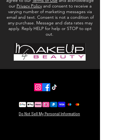
agree to our
Terms of Use
and acknowledge
GECERTIFICEERD: Voor elke shampoo bar of
our
Privacy Policy
and consent to receive a
conditioner bar haalt 4ocean het equivalent van
varying number of marketing messages via
één shampoofles aan plastic uit de oceanen,
email and text. Consent is not a condition of
any purchase. Message and data rates may
rivieren en kustlijnen van de wereld
apply. Reply HELP for help or STOP to opt
out.
Do Not Sell My Personal Information