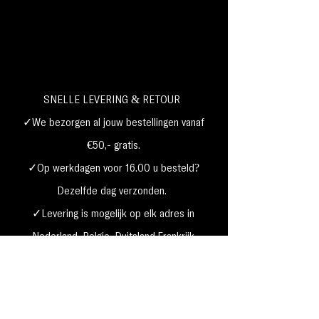
SNELLE LEVERING & RETOUR
✓We bezorgen al jouw bestellingen vanaf
€50,- gratis.
✓Op werkdagen voor 16.00 u besteld?
Dezelfde dag verzonden.
✓Levering is mogelijk op elk adres in
Nederland,
België, Duitsland,Frankrijk
✓Betaal met Klarna, visa, Ideal, PayPal,
google, Apple Pay, maestro
Verzending & Retourneren