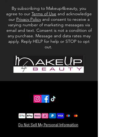
Sportschool, werk, weekendtrips – dit
By subscribing to Makeup4beauty, you
reisvriendelijke formaat gaat overal mee naartoe.
agree to our
Terms of Use
and acknowledge
Veganistisch en diervriendelijk. Vrij van directe
our
Privacy Policy
and consent to receive a
synthetische CMR's (kankerverwekkende
varying number of marketing messages via
stoffen, mutagene stoffen en
email and text. Consent is not a condition of
any purchase. Message and data rates may
reproductietoxische stoffen), ftalaten,
apply. Reply HELP for help or STOP to opt
parabenen en PFAS. Flessen gemaakt met 30%
out.
PCR (post-consumer recycled content).
Do Not Sell My Personal Information