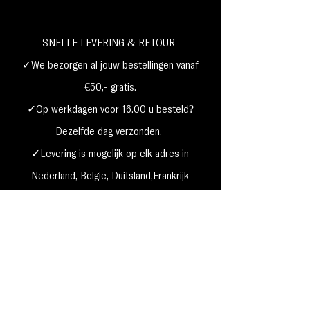
SNELLE LEVERING & RETOUR
✓We bezorgen al jouw bestellingen vanaf
€50,- gratis.
✓Op werkdagen voor 16.00 u besteld?
Dezelfde dag verzonden.
✓Levering is mogelijk op elk adres in
Nederland,
België, Duitsland,Frankrijk
✓Betaal met Klarna, visa, Ideal, PayPal,
google, Apple Pay, maestro
Verzending & Retourneren
Privacy Policy
Betaal mogelijkheden