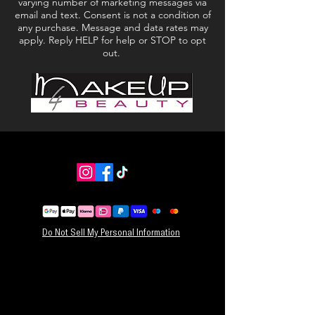
varying number of marketing messages via
Isododecane, Phenyl Trimethicone,
email and text. Consent is not a condition of
Fragrance/Parfum, Chlorella Ferment, Camellia
any purchase. Message and data rates may
Japonica Seed Oil, Oryza Sativa (Rice) Bran Olie,
apply. Reply HELP for help or STOP to opt
Argania Spinosa-pitolie, Candida
out.
Bombicola/glucose/methylraapzaadferment,
Helianthus Annuus (zonnebloem)zaadolie,
linalool, limoneen
Do Not Sell My Personal Information