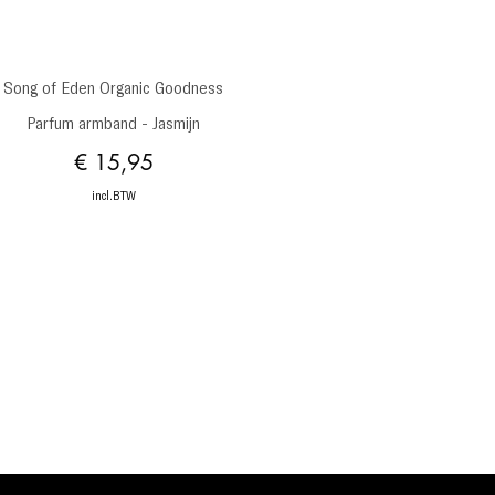
Snel overzicht
Song of Eden Organic Goodness
Parfum armband - Jasmijn
Prijs
€ 15,95
incl.BTW