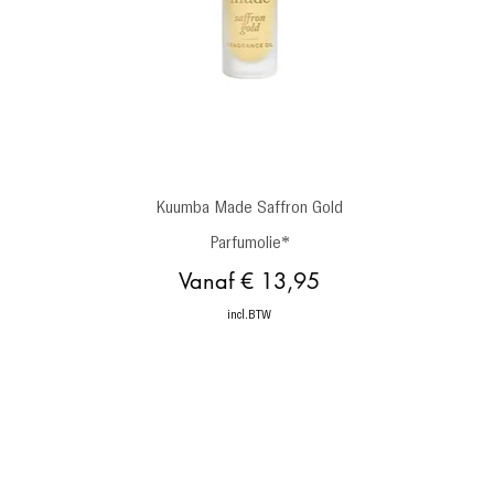
Snel overzicht
Kuumba Made Saffron Gold
Parfumolie*
Verkoopprijs
Vanaf
€ 13,95
incl.BTW