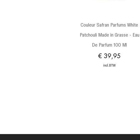
Snel overzicht
Couleur Safran Parfums White
Patchouli Made in Grasse - Eau
De Parfum 100 Ml
Prijs
€ 39,95
incl.BTW