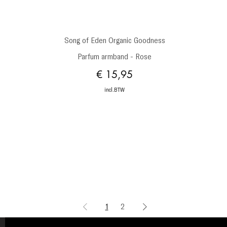
Snel overzicht
Song of Eden Organic Goodness
Parfum armband - Rose
Prijs
€ 15,95
incl.BTW
1
2