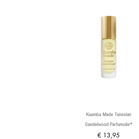
Snel overzicht
Kuumba Made Tunesian
Sandelwood Parfumolie*
Prijs
€ 13,95