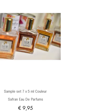
Snel overzicht
Sample set 7 x 5 ml Couleur
Safran Eau De Parfums
Prijs
€ 9,95