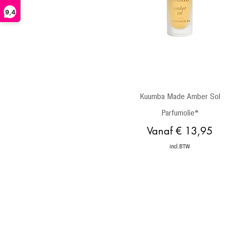
9,4
Snel overzicht
Kuumba Made Amber Sol
Parfumolie*
Verkoopprijs
Vanaf
€ 13,95
incl.BTW