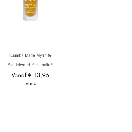
Snel overzicht
Kuumba Made Myrrh &
Sandelwood Parfumolie*
Verkoopprijs
Vanaf
€ 13,95
incl.BTW