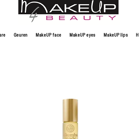
are
Geuren
MakeUP face
MakeUP eyes
MakeUP lips
H